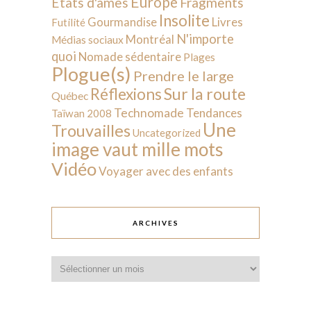
Europe
États d'âmes
Fragments
Insolite
Livres
Gourmandise
Futilité
N'importe
Montréal
Médias sociaux
quoi
Nomade sédentaire
Plages
Plogue(s)
Prendre le large
Sur la route
Réflexions
Québec
Technomade
Tendances
Taïwan 2008
Une
Trouvailles
Uncategorized
image vaut mille mots
Vidéo
Voyager avec des enfants
ARCHIVES
Archives