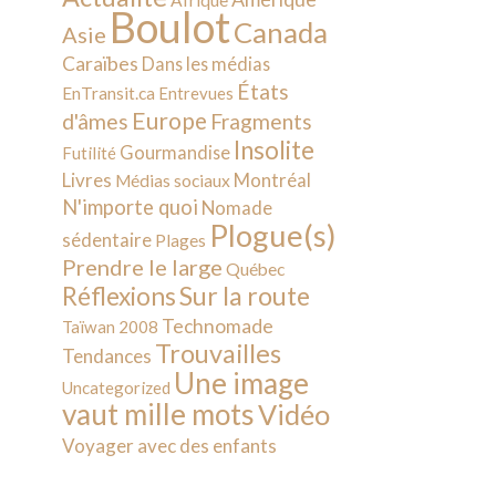
Afrique
Boulot
Canada
Asie
Caraïbes
Dans les médias
États
EnTransit.ca
Entrevues
Europe
d'âmes
Fragments
Insolite
Gourmandise
Futilité
Livres
Montréal
Médias sociaux
N'importe quoi
Nomade
Plogue(s)
sédentaire
Plages
Prendre le large
Québec
Sur la route
Réflexions
Technomade
Taïwan 2008
Trouvailles
Tendances
Une image
Uncategorized
vaut mille mots
Vidéo
Voyager avec des enfants