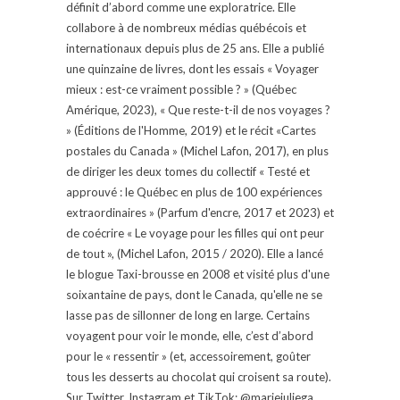
définit d’abord comme une exploratrice. Elle
collabore à de nombreux médias québécois et
internationaux depuis plus de 25 ans. Elle a publié
une quinzaine de livres, dont les essais « Voyager
mieux : est-ce vraiment possible ? » (Québec
Amérique, 2023), « Que reste-t-il de nos voyages ?
» (Éditions de l'Homme, 2019) et le récit «Cartes
postales du Canada » (Michel Lafon, 2017), en plus
de diriger les deux tomes du collectif « Testé et
approuvé : le Québec en plus de 100 expériences
extraordinaires » (Parfum d'encre, 2017 et 2023) et
de coécrire « Le voyage pour les filles qui ont peur
de tout », (Michel Lafon, 2015 / 2020). Elle a lancé
le blogue Taxi-brousse en 2008 et visité plus d'une
soixantaine de pays, dont le Canada, qu'elle ne se
lasse pas de sillonner de long en large. Certains
voyagent pour voir le monde, elle, c’est d’abord
pour le « ressentir » (et, accessoirement, goûter
tous les desserts au chocolat qui croisent sa route).
Sur Twitter, Instagram et TikTok: @mariejuliega.