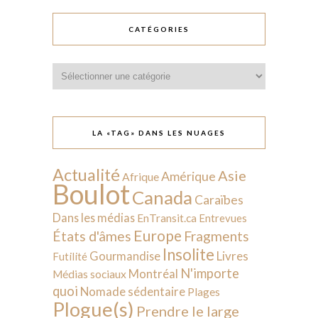
CATÉGORIES
Catégories
LA «TAG» DANS LES NUAGES
Actualité
Asie
Amérique
Afrique
Boulot
Canada
Caraïbes
Dans les médias
EnTransit.ca
Entrevues
Europe
États d'âmes
Fragments
Insolite
Livres
Gourmandise
Futilité
N'importe
Montréal
Médias sociaux
quoi
Nomade sédentaire
Plages
Plogue(s)
Prendre le large