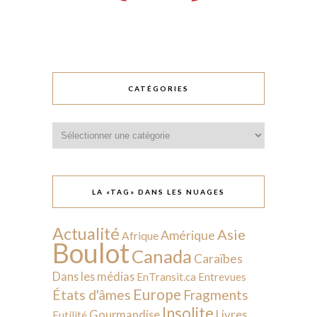
CATÉGORIES
Catégories
LA «TAG» DANS LES NUAGES
Actualité
Asie
Amérique
Afrique
Boulot
Canada
Caraïbes
Dans les médias
EnTransit.ca
Entrevues
Europe
États d'âmes
Fragments
Insolite
Livres
Gourmandise
Futilité