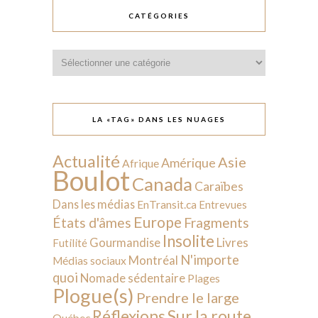
CATÉGORIES
Catégories
LA «TAG» DANS LES NUAGES
Actualité
Asie
Amérique
Afrique
Boulot
Canada
Caraïbes
Dans les médias
EnTransit.ca
Entrevues
Europe
États d'âmes
Fragments
Insolite
Livres
Gourmandise
Futilité
N'importe
Montréal
Médias sociaux
quoi
Nomade sédentaire
Plages
Plogue(s)
Prendre le large
Sur la route
Réflexions
Québec