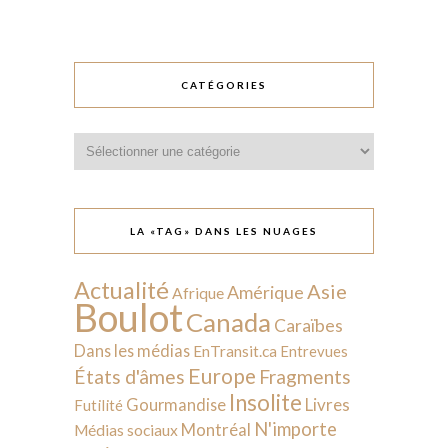
CATÉGORIES
Catégories
LA «TAG» DANS LES NUAGES
Actualité
Asie
Amérique
Afrique
Boulot
Canada
Caraïbes
Dans les médias
EnTransit.ca
Entrevues
Europe
États d'âmes
Fragments
Insolite
Livres
Gourmandise
Futilité
N'importe
Montréal
Médias sociaux