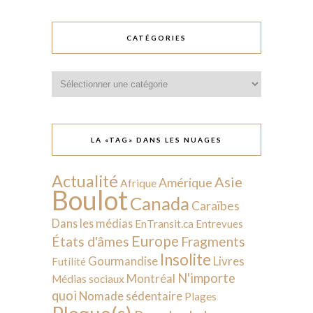
CATÉGORIES
Catégories
LA «TAG» DANS LES NUAGES
Actualité
Asie
Amérique
Afrique
Boulot
Canada
Caraïbes
Dans les médias
EnTransit.ca
Entrevues
Europe
États d'âmes
Fragments
Insolite
Livres
Gourmandise
Futilité
N'importe
Montréal
Médias sociaux
quoi
Nomade sédentaire
Plages