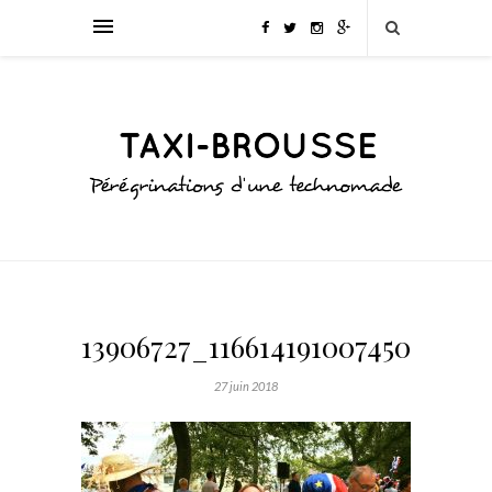
13906727_1166141910074507_771
27 juin 2018