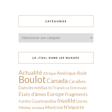
CATÉGORIES
Catégories
LA «TAG» DANS LES NUAGES
Actualité
Asie
Amérique
Afrique
Boulot
Canada
Caraïbes
Dans les médias
EnTransit.ca
Entrevues
Europe
États d'âmes
Fragments
Insolite
Livres
Gourmandise
Futilité
N'importe
Montréal
Médias sociaux