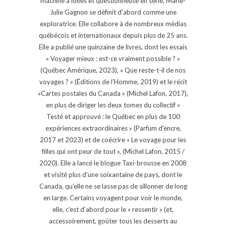
machine à idées et questionneuse en série, Marie-
Julie Gagnon se définit d’abord comme une
exploratrice. Elle collabore à de nombreux médias
québécois et internationaux depuis plus de 25 ans.
Elle a publié une quinzaine de livres, dont les essais
« Voyager mieux : est-ce vraiment possible ? »
(Québec Amérique, 2023), « Que reste-t-il de nos
voyages ? » (Éditions de l'Homme, 2019) et le récit
«Cartes postales du Canada » (Michel Lafon, 2017),
en plus de diriger les deux tomes du collectif «
Testé et approuvé : le Québec en plus de 100
expériences extraordinaires » (Parfum d'encre,
2017 et 2023) et de coécrire « Le voyage pour les
filles qui ont peur de tout », (Michel Lafon, 2015 /
2020). Elle a lancé le blogue Taxi-brousse en 2008
et visité plus d'une soixantaine de pays, dont le
Canada, qu'elle ne se lasse pas de sillonner de long
en large. Certains voyagent pour voir le monde,
elle, c’est d’abord pour le « ressentir » (et,
accessoirement, goûter tous les desserts au