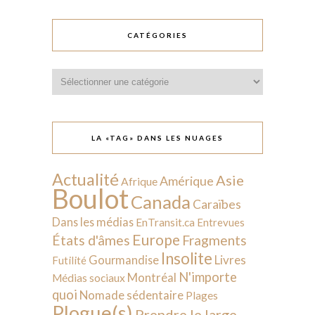
CATÉGORIES
Catégories
LA «TAG» DANS LES NUAGES
Actualité
Asie
Amérique
Afrique
Boulot
Canada
Caraïbes
Dans les médias
EnTransit.ca
Entrevues
Europe
États d'âmes
Fragments
Insolite
Livres
Gourmandise
Futilité
N'importe
Montréal
Médias sociaux
quoi
Nomade sédentaire
Plages
Plogue(s)
Prendre le large