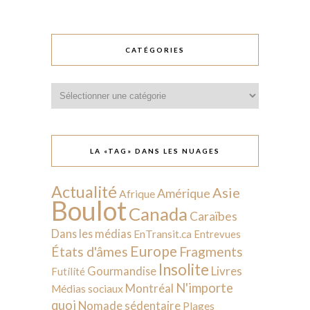
CATÉGORIES
Catégories
LA «TAG» DANS LES NUAGES
Actualité
Asie
Amérique
Afrique
Boulot
Canada
Caraïbes
Dans les médias
EnTransit.ca
Entrevues
Europe
États d'âmes
Fragments
Insolite
Livres
Gourmandise
Futilité
N'importe
Montréal
Médias sociaux
quoi
Nomade sédentaire
Plages