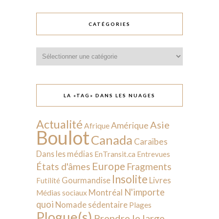
CATÉGORIES
Catégories
LA «TAG» DANS LES NUAGES
Actualité
Asie
Amérique
Afrique
Boulot
Canada
Caraïbes
Dans les médias
EnTransit.ca
Entrevues
Europe
États d'âmes
Fragments
Insolite
Livres
Gourmandise
Futilité
N'importe
Montréal
Médias sociaux
quoi
Nomade sédentaire
Plages
Plogue(s)
Prendre le large