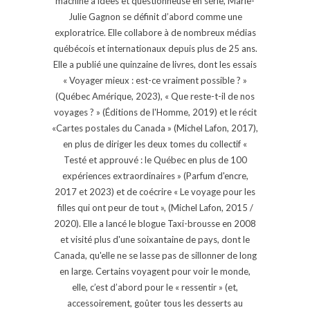
machine à idées et questionneuse en série, Marie-
Julie Gagnon se définit d’abord comme une
exploratrice. Elle collabore à de nombreux médias
québécois et internationaux depuis plus de 25 ans.
Elle a publié une quinzaine de livres, dont les essais
« Voyager mieux : est-ce vraiment possible ? »
(Québec Amérique, 2023), « Que reste-t-il de nos
voyages ? » (Éditions de l'Homme, 2019) et le récit
«Cartes postales du Canada » (Michel Lafon, 2017),
en plus de diriger les deux tomes du collectif «
Testé et approuvé : le Québec en plus de 100
expériences extraordinaires » (Parfum d'encre,
2017 et 2023) et de coécrire « Le voyage pour les
filles qui ont peur de tout », (Michel Lafon, 2015 /
2020). Elle a lancé le blogue Taxi-brousse en 2008
et visité plus d'une soixantaine de pays, dont le
Canada, qu'elle ne se lasse pas de sillonner de long
en large. Certains voyagent pour voir le monde,
elle, c’est d’abord pour le « ressentir » (et,
accessoirement, goûter tous les desserts au