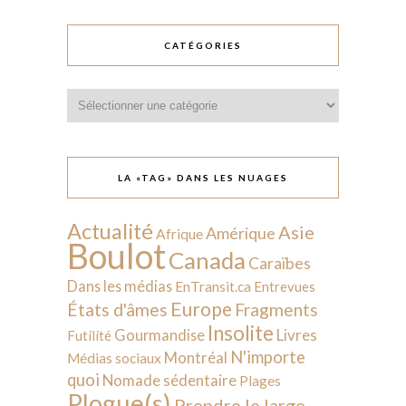
CATÉGORIES
Catégories
LA «TAG» DANS LES NUAGES
Actualité
Asie
Amérique
Afrique
Boulot
Canada
Caraïbes
Dans les médias
EnTransit.ca
Entrevues
Europe
États d'âmes
Fragments
Insolite
Livres
Gourmandise
Futilité
N'importe
Montréal
Médias sociaux
quoi
Nomade sédentaire
Plages
Plogue(s)
Prendre le large