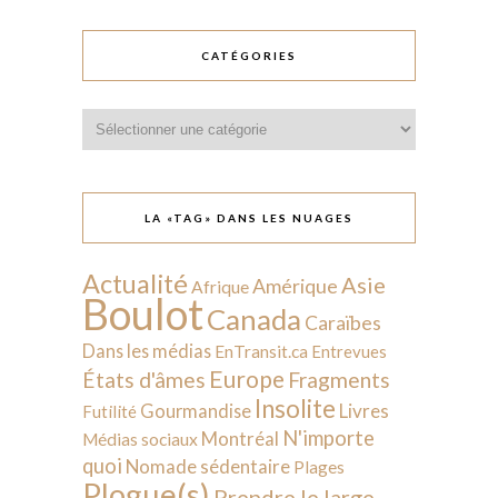
CATÉGORIES
Catégories
LA «TAG» DANS LES NUAGES
Actualité
Asie
Amérique
Afrique
Boulot
Canada
Caraïbes
Dans les médias
EnTransit.ca
Entrevues
Europe
États d'âmes
Fragments
Insolite
Livres
Gourmandise
Futilité
N'importe
Montréal
Médias sociaux
quoi
Nomade sédentaire
Plages
Plogue(s)
Prendre le large