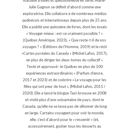
machine à idées et questionneuse en série, Marie-
Julie Gagnon se définit d’abord comme une
exploratrice. Elle collabore à de nombreux médias
québécois et internationaux depuis plus de 25 ans.
Elle a publié une quinzaine de livres, dont les essais
« Voyager mieux : est-ce vraiment possible ? »
(Québec Amérique, 2023), « Que reste-t-il de nos
voyages ? » (Éditions de l'Homme, 2019) et le récit
«Cartes postales du Canada » (Michel Lafon, 2017),
en plus de diriger les deux tomes du collectif «
Testé et approuvé : le Québec en plus de 100
expériences extraordinaires » (Parfum d'encre,
2017 et 2023) et de coécrire « Le voyage pour les
filles qui ont peur de tout », (Michel Lafon, 2015 /
2020). Elle a lancé le blogue Taxi-brousse en 2008
et visité plus d'une soixantaine de pays, dont le
Canada, qu'elle ne se lasse pas de sillonner de long
en large. Certains voyagent pour voir le monde,
elle, c’est d’abord pour le « ressentir » (et,
accessoirement, goûter tous les desserts au