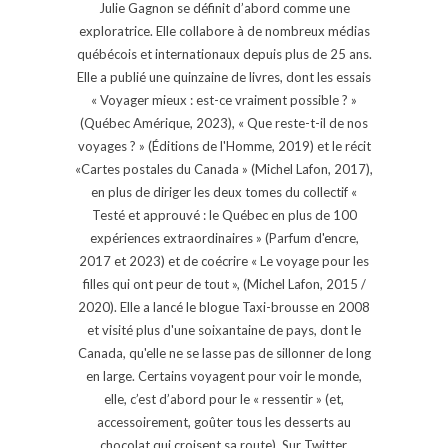
Julie Gagnon se définit d’abord comme une
exploratrice. Elle collabore à de nombreux médias
québécois et internationaux depuis plus de 25 ans.
Elle a publié une quinzaine de livres, dont les essais
« Voyager mieux : est-ce vraiment possible ? »
(Québec Amérique, 2023), « Que reste-t-il de nos
voyages ? » (Éditions de l'Homme, 2019) et le récit
«Cartes postales du Canada » (Michel Lafon, 2017),
en plus de diriger les deux tomes du collectif «
Testé et approuvé : le Québec en plus de 100
expériences extraordinaires » (Parfum d'encre,
2017 et 2023) et de coécrire « Le voyage pour les
filles qui ont peur de tout », (Michel Lafon, 2015 /
2020). Elle a lancé le blogue Taxi-brousse en 2008
et visité plus d'une soixantaine de pays, dont le
Canada, qu'elle ne se lasse pas de sillonner de long
en large. Certains voyagent pour voir le monde,
elle, c’est d’abord pour le « ressentir » (et,
accessoirement, goûter tous les desserts au
chocolat qui croisent sa route). Sur Twitter,