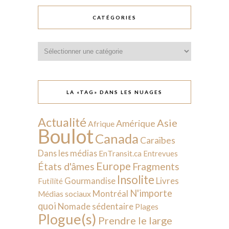
CATÉGORIES
Catégories
LA «TAG» DANS LES NUAGES
Actualité
Asie
Amérique
Afrique
Boulot
Canada
Caraïbes
Dans les médias
EnTransit.ca
Entrevues
Europe
États d'âmes
Fragments
Insolite
Livres
Gourmandise
Futilité
N'importe
Montréal
Médias sociaux
quoi
Nomade sédentaire
Plages
Plogue(s)
Prendre le large