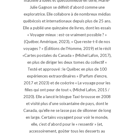
machine à idées et questionneuse en série, Marie-
Julie Gagnon se définit d’abord comme une
exploratrice. Elle collabore à de nombreux médias
québécois et internationaux depuis plus de 25 ans.
Elle a publié une quinzaine de livres, dont les essais
« Voyager mieux : est-ce vraiment possible ? »
(Québec Amérique, 2023), « Que reste-t-il de nos
voyages ? » (Éditions de l'Homme, 2019) et le récit
«Cartes postales du Canada » (Michel Lafon, 2017),
en plus de diriger les deux tomes du collectif «
Testé et approuvé : le Québec en plus de 100
expériences extraordinaires » (Parfum d'encre,
2017 et 2023) et de coécrire « Le voyage pour les
filles qui ont peur de tout », (Michel Lafon, 2015 /
2020). Elle a lancé le blogue Taxi-brousse en 2008
et visité plus d'une soixantaine de pays, dont le
Canada, qu'elle ne se lasse pas de sillonner de long
en large. Certains voyagent pour voir le monde,
elle, c’est d’abord pour le « ressentir » (et,
accessoirement, goûter tous les desserts au