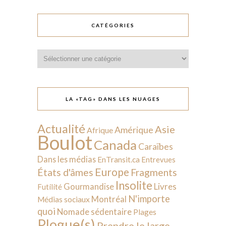
CATÉGORIES
Catégories
LA «TAG» DANS LES NUAGES
Actualité
Asie
Amérique
Afrique
Boulot
Canada
Caraïbes
Dans les médias
EnTransit.ca
Entrevues
Europe
États d'âmes
Fragments
Insolite
Livres
Gourmandise
Futilité
N'importe
Montréal
Médias sociaux
quoi
Nomade sédentaire
Plages
Plogue(s)
Prendre le large