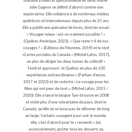
machine à idées et questionneuse en série, Marie-
Julie Gagnon se définit d’abord comme une
exploratrice. Elle collabore à de nombreux médias
québécois et internationaux depuis plus de 25 ans.
Elle a publié une quinzaine de livres, dont les essais
« Voyager mieux : est-ce vraiment possible ? »
(Québec Amérique, 2023), « Que reste-t-il de nos
voyages ? » (Éditions de l'Homme, 2019) et le récit
«Cartes postales du Canada » (Michel Lafon, 2017),
en plus de diriger les deux tomes du collectif «
Testé et approuvé : le Québec en plus de 100
expériences extraordinaires » (Parfum d'encre,
2017 et 2023) et de coécrire « Le voyage pour les
filles qui ont peur de tout », (Michel Lafon, 2015 /
2020). Elle a lancé le blogue Taxi-brousse en 2008
et visité plus d'une soixantaine de pays, dont le
Canada, qu'elle ne se lasse pas de sillonner de long
en large. Certains voyagent pour voir le monde,
elle, c’est d’abord pour le « ressentir » (et,
accessoirement, goûter tous les desserts au