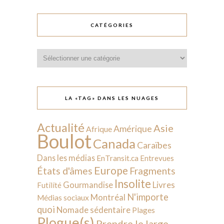
CATÉGORIES
Catégories
LA «TAG» DANS LES NUAGES
Actualité
Asie
Amérique
Afrique
Boulot
Canada
Caraïbes
Dans les médias
EnTransit.ca
Entrevues
Europe
États d'âmes
Fragments
Insolite
Livres
Gourmandise
Futilité
N'importe
Montréal
Médias sociaux
quoi
Nomade sédentaire
Plages
Plogue(s)
Prendre le large