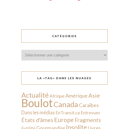
CATÉGORIES
Catégories
LA «TAG» DANS LES NUAGES
Actualité
Asie
Amérique
Afrique
Boulot
Canada
Caraïbes
Dans les médias
EnTransit.ca
Entrevues
Europe
États d'âmes
Fragments
Insolite
Livres
Gourmandise
Futilité