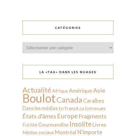
CATÉGORIES
Catégories
LA «TAG» DANS LES NUAGES
Actualité
Asie
Amérique
Afrique
Boulot
Canada
Caraïbes
Dans les médias
EnTransit.ca
Entrevues
Europe
États d'âmes
Fragments
Insolite
Livres
Gourmandise
Futilité
N'importe
Montréal
Médias sociaux