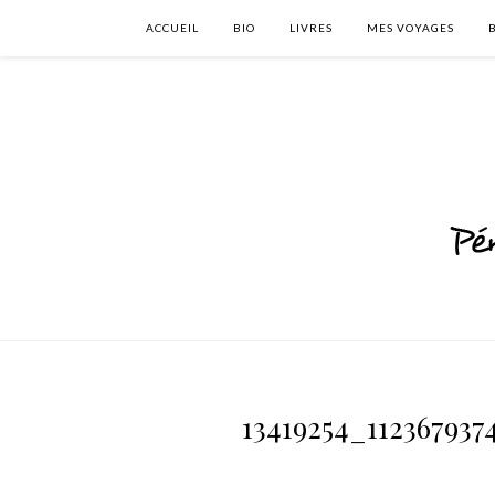
ACCUEIL
BIO
LIVRES
MES VOYAGES
13419254_11236793