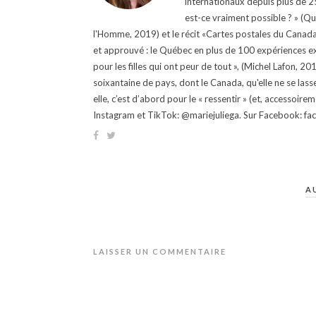
internationaux depuis plus de 25 
est-ce vraiment possible ? » (Q
l'Homme, 2019) et le récit «Cartes postales du Canada »
et approuvé : le Québec en plus de 100 expériences ex
pour les filles qui ont peur de tout », (Michel Lafon, 2
soixantaine de pays, dont le Canada, qu'elle ne se lass
elle, c’est d’abord pour le « ressentir » (et, accessoire
Instagram et TikTok: @mariejuliega. Sur Facebook: 
A
LAISSER UN COMMENTAIRE