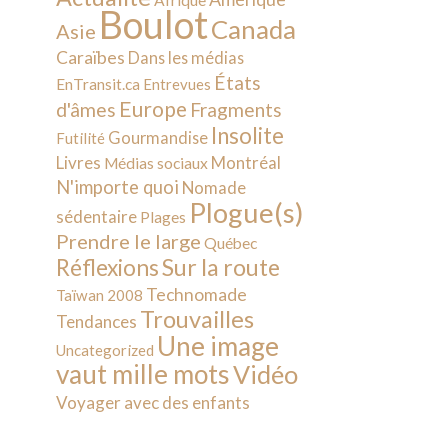
Afrique
Boulot
Canada
Asie
Caraïbes
Dans les médias
États
EnTransit.ca
Entrevues
Europe
d'âmes
Fragments
Insolite
Gourmandise
Futilité
Livres
Montréal
Médias sociaux
N'importe quoi
Nomade
Plogue(s)
sédentaire
Plages
Prendre le large
Québec
Sur la route
Réflexions
Technomade
Taïwan 2008
Trouvailles
Tendances
Une image
Uncategorized
vaut mille mots
Vidéo
Voyager avec des enfants