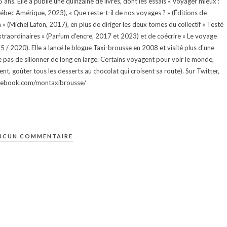
ans. Elle a publié une quinzaine de livres, dont les essais « Voyager mieux :
uébec Amérique, 2023), « Que reste-t-il de nos voyages ? » (Éditions de
 (Michel Lafon, 2017), en plus de diriger les deux tomes du collectif « Testé
traordinaires » (Parfum d'encre, 2017 et 2023) et de coécrire « Le voyage
015 / 2020). Elle a lancé le blogue Taxi-brousse en 2008 et visité plus d'une
e pas de sillonner de long en large. Certains voyagent pour voir le monde,
ment, goûter tous les desserts au chocolat qui croisent sa route). Sur Twitter,
facebook.com/montaxibrousse/
UCUN COMMENTAIRE