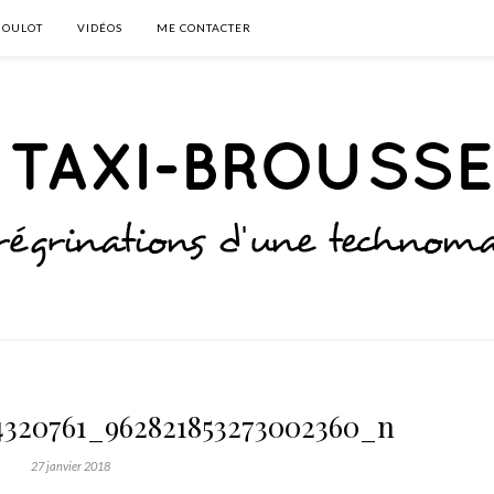
BOULOT
VIDÉOS
ME CONTACTER
74320761_962821853273002360_n
27 janvier 2018