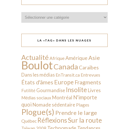
Catégories
LA «TAG» DANS LES NUAGES
Actualité
Asie
Amérique
Afrique
Boulot
Canada
Caraïbes
Dans les médias
EnTransit.ca
Entrevues
Europe
États d'âmes
Fragments
Insolite
Livres
Gourmandise
Futilité
N'importe
Montréal
Médias sociaux
quoi
Nomade sédentaire
Plages
Plogue(s)
Prendre le large
Sur la route
Réflexions
Québec
Technomade
Tendances
Taïwan 2008