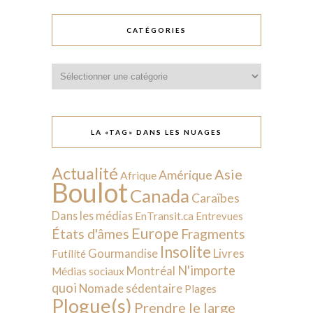
CATÉGORIES
Catégories
LA «TAG» DANS LES NUAGES
Actualité
Asie
Amérique
Afrique
Boulot
Canada
Caraïbes
Dans les médias
EnTransit.ca
Entrevues
Europe
États d'âmes
Fragments
Insolite
Livres
Gourmandise
Futilité
N'importe
Montréal
Médias sociaux
quoi
Nomade sédentaire
Plages
Plogue(s)
Prendre le large