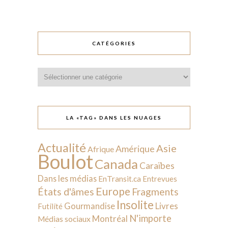
CATÉGORIES
Catégories
LA «TAG» DANS LES NUAGES
Actualité
Asie
Amérique
Afrique
Boulot
Canada
Caraïbes
Dans les médias
EnTransit.ca
Entrevues
Europe
États d'âmes
Fragments
Insolite
Livres
Gourmandise
Futilité
N'importe
Montréal
Médias sociaux