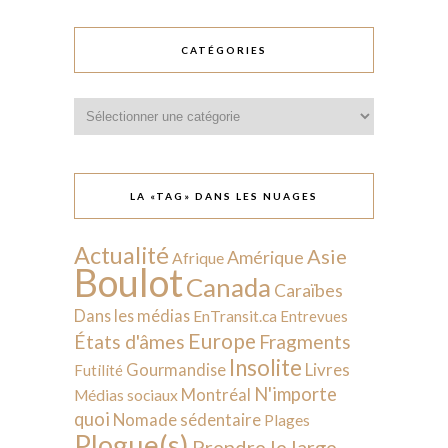
CATÉGORIES
Catégories
LA «TAG» DANS LES NUAGES
Actualité
Asie
Amérique
Afrique
Boulot
Canada
Caraïbes
Dans les médias
EnTransit.ca
Entrevues
Europe
États d'âmes
Fragments
Insolite
Livres
Gourmandise
Futilité
N'importe
Montréal
Médias sociaux
quoi
Nomade sédentaire
Plages
Plogue(s)
Prendre le large