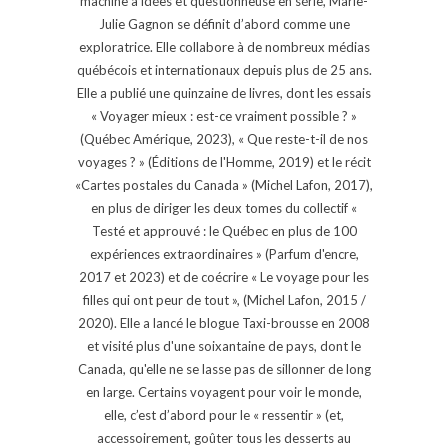
machine à idées et questionneuse en série, Marie-
Julie Gagnon se définit d’abord comme une
exploratrice. Elle collabore à de nombreux médias
québécois et internationaux depuis plus de 25 ans.
Elle a publié une quinzaine de livres, dont les essais
« Voyager mieux : est-ce vraiment possible ? »
(Québec Amérique, 2023), « Que reste-t-il de nos
voyages ? » (Éditions de l'Homme, 2019) et le récit
«Cartes postales du Canada » (Michel Lafon, 2017),
en plus de diriger les deux tomes du collectif «
Testé et approuvé : le Québec en plus de 100
expériences extraordinaires » (Parfum d'encre,
2017 et 2023) et de coécrire « Le voyage pour les
filles qui ont peur de tout », (Michel Lafon, 2015 /
2020). Elle a lancé le blogue Taxi-brousse en 2008
et visité plus d'une soixantaine de pays, dont le
Canada, qu'elle ne se lasse pas de sillonner de long
en large. Certains voyagent pour voir le monde,
elle, c’est d’abord pour le « ressentir » (et,
accessoirement, goûter tous les desserts au