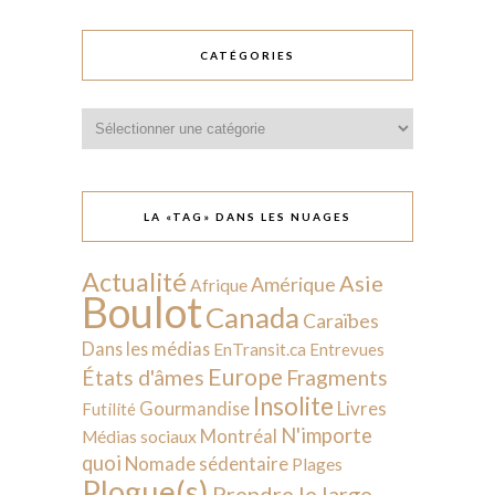
CATÉGORIES
Catégories
LA «TAG» DANS LES NUAGES
Actualité
Asie
Amérique
Afrique
Boulot
Canada
Caraïbes
Dans les médias
EnTransit.ca
Entrevues
Europe
États d'âmes
Fragments
Insolite
Livres
Gourmandise
Futilité
N'importe
Montréal
Médias sociaux
quoi
Nomade sédentaire
Plages
Plogue(s)
Prendre le large