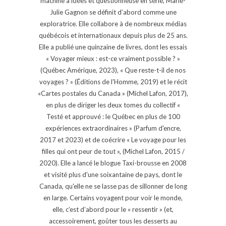
machine à idées et questionneuse en série, Marie-
Julie Gagnon se définit d’abord comme une
exploratrice. Elle collabore à de nombreux médias
québécois et internationaux depuis plus de 25 ans.
Elle a publié une quinzaine de livres, dont les essais
« Voyager mieux : est-ce vraiment possible ? »
(Québec Amérique, 2023), « Que reste-t-il de nos
voyages ? » (Éditions de l'Homme, 2019) et le récit
«Cartes postales du Canada » (Michel Lafon, 2017),
en plus de diriger les deux tomes du collectif «
Testé et approuvé : le Québec en plus de 100
expériences extraordinaires » (Parfum d'encre,
2017 et 2023) et de coécrire « Le voyage pour les
filles qui ont peur de tout », (Michel Lafon, 2015 /
2020). Elle a lancé le blogue Taxi-brousse en 2008
et visité plus d'une soixantaine de pays, dont le
Canada, qu'elle ne se lasse pas de sillonner de long
en large. Certains voyagent pour voir le monde,
elle, c’est d’abord pour le « ressentir » (et,
accessoirement, goûter tous les desserts au