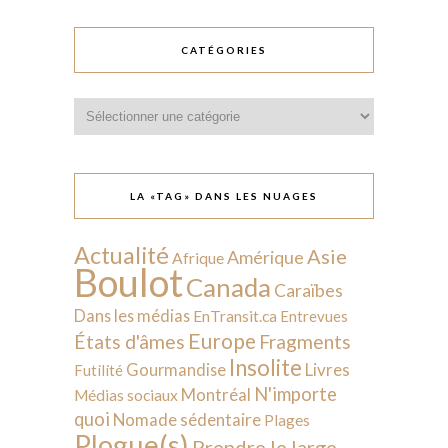
CATÉGORIES
Catégories
LA «TAG» DANS LES NUAGES
Actualité
Asie
Amérique
Afrique
Boulot
Canada
Caraïbes
Dans les médias
EnTransit.ca
Entrevues
Europe
États d'âmes
Fragments
Insolite
Livres
Gourmandise
Futilité
N'importe
Montréal
Médias sociaux
quoi
Nomade sédentaire
Plages
Plogue(s)
Prendre le large