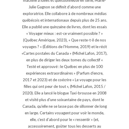
machine à idées et questionneuse en série, Marie-
Julie Gagnon se définit d’abord comme une
exploratrice. Elle collabore à de nombreux médias
québécois et internationaux depuis plus de 25 ans.
Elle a publié une quinzaine de livres, dont les essais
« Voyager mieux : est-ce vraiment possible ? »
(Québec Amérique, 2023), « Que reste-t-il de nos
voyages ? » (Éditions de l'Homme, 2019) et le récit
«Cartes postales du Canada » (Michel Lafon, 2017),
en plus de diriger les deux tomes du collectif «
Testé et approuvé : le Québec en plus de 100
expériences extraordinaires » (Parfum d'encre,
2017 et 2023) et de coécrire « Le voyage pour les
filles qui ont peur de tout », (Michel Lafon, 2015 /
2020). Elle a lancé le blogue Taxi-brousse en 2008
et visité plus d'une soixantaine de pays, dont le
Canada, qu'elle ne se lasse pas de sillonner de long
en large. Certains voyagent pour voir le monde,
elle, c’est d’abord pour le « ressentir » (et,
accessoirement, goûter tous les desserts au