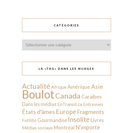
CATÉGORIES
Catégories
LA «TAG» DANS LES NUAGES
Actualité
Asie
Amérique
Afrique
Boulot
Canada
Caraïbes
Dans les médias
EnTransit.ca
Entrevues
Europe
États d'âmes
Fragments
Insolite
Livres
Gourmandise
Futilité
N'importe
Montréal
Médias sociaux