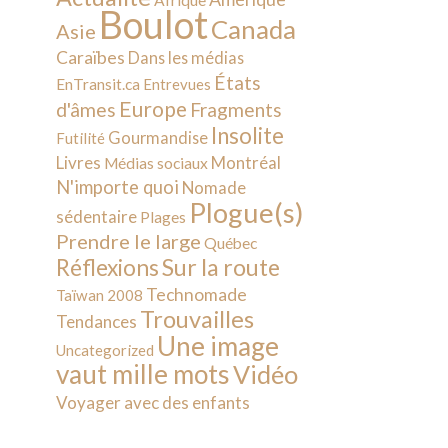
Afrique
Boulot
Canada
Asie
Caraïbes
Dans les médias
États
EnTransit.ca
Entrevues
Europe
d'âmes
Fragments
Insolite
Gourmandise
Futilité
Livres
Montréal
Médias sociaux
N'importe quoi
Nomade
Plogue(s)
sédentaire
Plages
Prendre le large
Québec
Sur la route
Réflexions
Technomade
Taïwan 2008
Trouvailles
Tendances
Une image
Uncategorized
vaut mille mots
Vidéo
Voyager avec des enfants