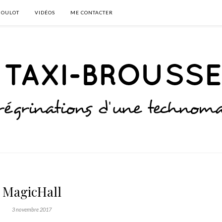
BOULOT
VIDÉOS
ME CONTACTER
MagicHall
3 novembre 2017