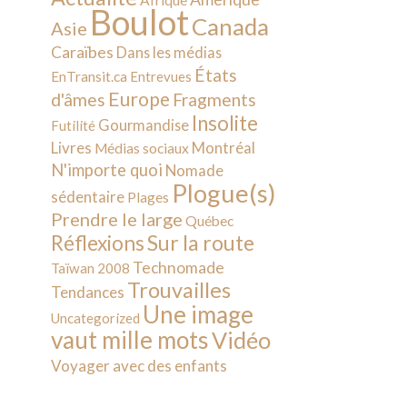
Afrique
Boulot
Canada
Asie
Caraïbes
Dans les médias
États
EnTransit.ca
Entrevues
Europe
d'âmes
Fragments
Insolite
Gourmandise
Futilité
Livres
Montréal
Médias sociaux
N'importe quoi
Nomade
Plogue(s)
sédentaire
Plages
Prendre le large
Québec
Sur la route
Réflexions
Technomade
Taïwan 2008
Trouvailles
Tendances
Une image
Uncategorized
vaut mille mots
Vidéo
Voyager avec des enfants