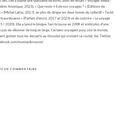
ans. Elle a publié une quinzaine de livres, dont les essais « Voyager mieux :
uébec Amérique, 2023), « Que reste-t-il de nos voyages ? » (Éditions de
 (Michel Lafon, 2017), en plus de diriger les deux tomes du collectif « Testé
traordinaires » (Parfum d'encre, 2017 et 2023) et de coécrire « Le voyage
015 / 2020). Elle a lancé le blogue Taxi-brousse en 2008 et visité plus d'une
e pas de sillonner de long en large. Certains voyagent pour voir le monde,
ment, goûter tous les desserts au chocolat qui croisent sa route). Sur Twitter,
facebook.com/montaxibrousse/
UCUN COMMENTAIRE