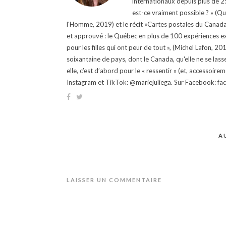
internationaux depuis plus de 25 
est-ce vraiment possible ? » (Q
l'Homme, 2019) et le récit «Cartes postales du Canada »
et approuvé : le Québec en plus de 100 expériences ex
pour les filles qui ont peur de tout », (Michel Lafon, 2
soixantaine de pays, dont le Canada, qu'elle ne se lass
elle, c’est d’abord pour le « ressentir » (et, accessoire
Instagram et TikTok: @mariejuliega. Sur Facebook: 
A
LAISSER UN COMMENTAIRE