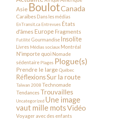
Afrique
Boulot
Canada
Asie
Caraïbes
Dans les médias
États
EnTransit.ca
Entrevues
Europe
d'âmes
Fragments
Insolite
Gourmandise
Futilité
Livres
Montréal
Médias sociaux
N'importe quoi
Nomade
Plogue(s)
sédentaire
Plages
Prendre le large
Québec
Sur la route
Réflexions
Technomade
Taïwan 2008
Trouvailles
Tendances
Une image
Uncategorized
vaut mille mots
Vidéo
Voyager avec des enfants