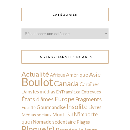
CATÉGORIES
Catégories
LA «TAG» DANS LES NUAGES
Actualité
Asie
Amérique
Afrique
Boulot
Canada
Caraïbes
Dans les médias
EnTransit.ca
Entrevues
Europe
États d'âmes
Fragments
Insolite
Livres
Gourmandise
Futilité
N'importe
Montréal
Médias sociaux
quoi
Nomade sédentaire
Plages
Plogue(s)
Prendre le large