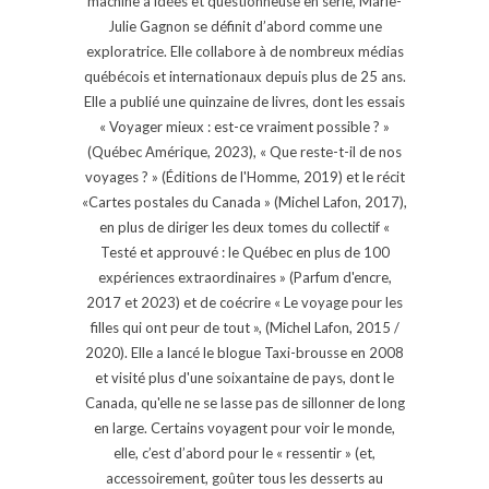
machine à idées et questionneuse en série, Marie-
Julie Gagnon se définit d’abord comme une
exploratrice. Elle collabore à de nombreux médias
québécois et internationaux depuis plus de 25 ans.
Elle a publié une quinzaine de livres, dont les essais
« Voyager mieux : est-ce vraiment possible ? »
(Québec Amérique, 2023), « Que reste-t-il de nos
voyages ? » (Éditions de l'Homme, 2019) et le récit
«Cartes postales du Canada » (Michel Lafon, 2017),
en plus de diriger les deux tomes du collectif «
Testé et approuvé : le Québec en plus de 100
expériences extraordinaires » (Parfum d'encre,
2017 et 2023) et de coécrire « Le voyage pour les
filles qui ont peur de tout », (Michel Lafon, 2015 /
2020). Elle a lancé le blogue Taxi-brousse en 2008
et visité plus d'une soixantaine de pays, dont le
Canada, qu'elle ne se lasse pas de sillonner de long
en large. Certains voyagent pour voir le monde,
elle, c’est d’abord pour le « ressentir » (et,
accessoirement, goûter tous les desserts au