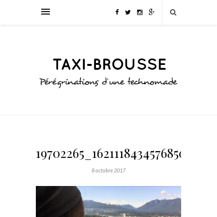
19702265_1621118434576850_266
8 octobre 2017