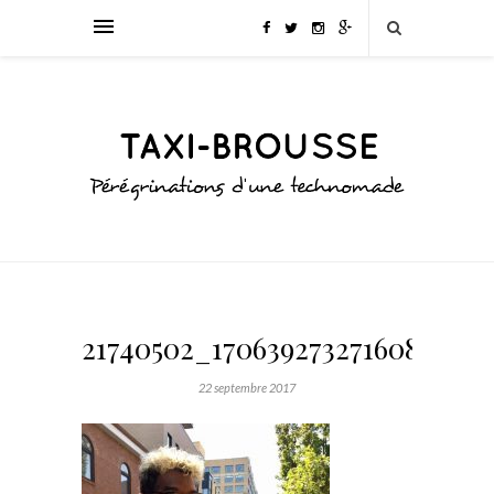
21740502_1706392732716086_77
22 septembre 2017