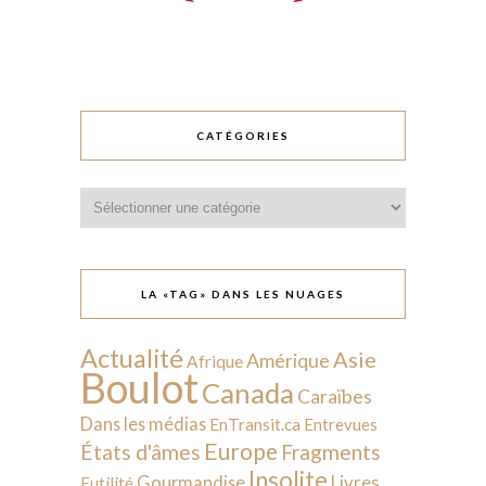
CATÉGORIES
Catégories
LA «TAG» DANS LES NUAGES
Actualité
Asie
Amérique
Afrique
Boulot
Canada
Caraïbes
Dans les médias
EnTransit.ca
Entrevues
Europe
États d'âmes
Fragments
Insolite
Livres
Gourmandise
Futilité