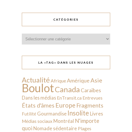
CATÉGORIES
Catégories
LA «TAG» DANS LES NUAGES
Actualité
Asie
Amérique
Afrique
Boulot
Canada
Caraïbes
Dans les médias
EnTransit.ca
Entrevues
Europe
États d'âmes
Fragments
Insolite
Livres
Gourmandise
Futilité
N'importe
Montréal
Médias sociaux
quoi
Nomade sédentaire
Plages