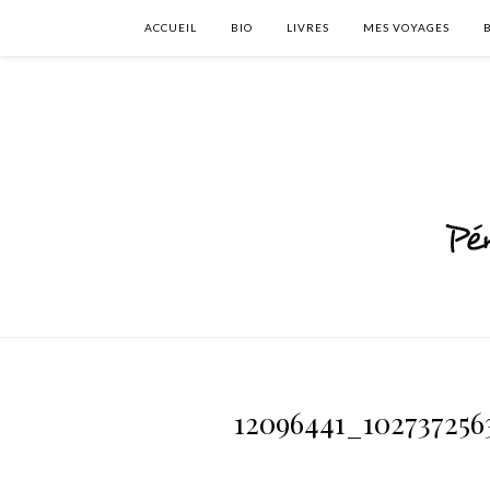
ACCUEIL
BIO
LIVRES
MES VOYAGES
12096441_102737256