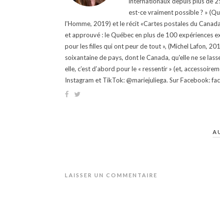
internationaux depuis plus de 25 
est-ce vraiment possible ? » (Q
l'Homme, 2019) et le récit «Cartes postales du Canada »
et approuvé : le Québec en plus de 100 expériences ex
pour les filles qui ont peur de tout », (Michel Lafon, 2
soixantaine de pays, dont le Canada, qu'elle ne se lass
elle, c’est d’abord pour le « ressentir » (et, accessoire
Instagram et TikTok: @mariejuliega. Sur Facebook: 
A
LAISSER UN COMMENTAIRE