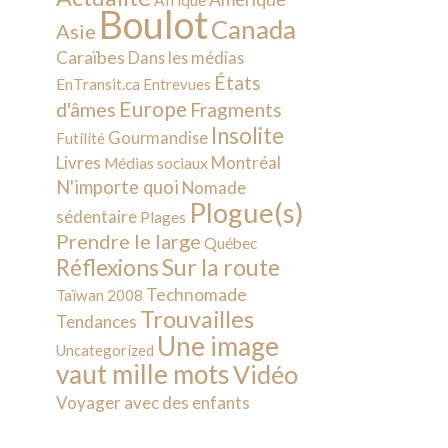
Afrique
Boulot
Canada
Asie
Caraïbes
Dans les médias
États
EnTransit.ca
Entrevues
Europe
d'âmes
Fragments
Insolite
Gourmandise
Futilité
Livres
Montréal
Médias sociaux
N'importe quoi
Nomade
Plogue(s)
sédentaire
Plages
Prendre le large
Québec
Sur la route
Réflexions
Technomade
Taïwan 2008
Trouvailles
Tendances
Une image
Uncategorized
vaut mille mots
Vidéo
Voyager avec des enfants