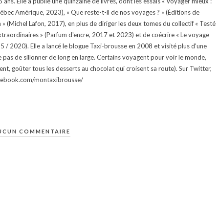
ans. Elle a publié une quinzaine de livres, dont les essais « Voyager mieux :
uébec Amérique, 2023), « Que reste-t-il de nos voyages ? » (Éditions de
 (Michel Lafon, 2017), en plus de diriger les deux tomes du collectif « Testé
traordinaires » (Parfum d'encre, 2017 et 2023) et de coécrire « Le voyage
015 / 2020). Elle a lancé le blogue Taxi-brousse en 2008 et visité plus d'une
e pas de sillonner de long en large. Certains voyagent pour voir le monde,
ment, goûter tous les desserts au chocolat qui croisent sa route). Sur Twitter,
facebook.com/montaxibrousse/
UCUN COMMENTAIRE