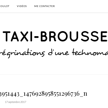
BOULOT
VIDÉOS
ME CONTACTER
3951443_1476928958551296736_n
17 septembre 2017