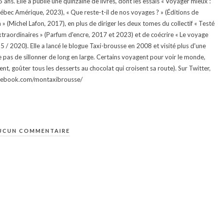
ans. Elle a publié une quinzaine de livres, dont les essais « Voyager mieux :
uébec Amérique, 2023), « Que reste-t-il de nos voyages ? » (Éditions de
 (Michel Lafon, 2017), en plus de diriger les deux tomes du collectif « Testé
traordinaires » (Parfum d'encre, 2017 et 2023) et de coécrire « Le voyage
015 / 2020). Elle a lancé le blogue Taxi-brousse en 2008 et visité plus d'une
e pas de sillonner de long en large. Certains voyagent pour voir le monde,
ment, goûter tous les desserts au chocolat qui croisent sa route). Sur Twitter,
facebook.com/montaxibrousse/
UCUN COMMENTAIRE