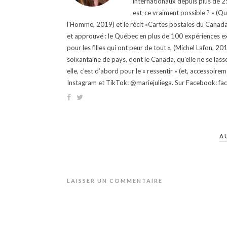
internationaux depuis plus de 25 
est-ce vraiment possible ? » (Q
l'Homme, 2019) et le récit «Cartes postales du Canada »
et approuvé : le Québec en plus de 100 expériences ex
pour les filles qui ont peur de tout », (Michel Lafon, 2
soixantaine de pays, dont le Canada, qu'elle ne se lass
elle, c’est d’abord pour le « ressentir » (et, accessoire
Instagram et TikTok: @mariejuliega. Sur Facebook: 
A
LAISSER UN COMMENTAIRE