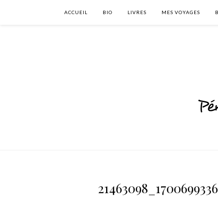
ACCUEIL
BIO
LIVRES
MES VOYAGES
21463098_170069933