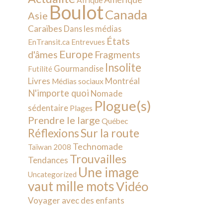
Afrique
Boulot
Canada
Asie
Caraïbes
Dans les médias
États
EnTransit.ca
Entrevues
Europe
d'âmes
Fragments
Insolite
Gourmandise
Futilité
Livres
Montréal
Médias sociaux
N'importe quoi
Nomade
Plogue(s)
sédentaire
Plages
Prendre le large
Québec
Sur la route
Réflexions
Technomade
Taïwan 2008
Trouvailles
Tendances
Une image
Uncategorized
vaut mille mots
Vidéo
Voyager avec des enfants