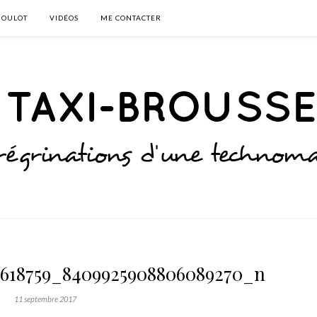
BOULOT
VIDÉOS
ME CONTACTER
6618759_8409925908806089270_n
11 septembre 2017