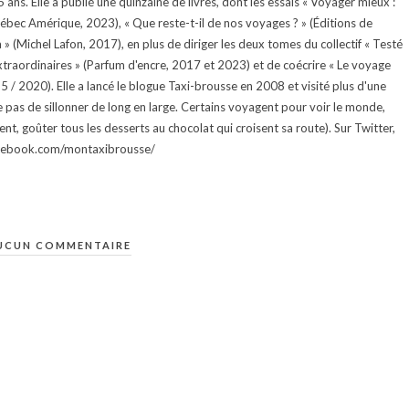
ans. Elle a publié une quinzaine de livres, dont les essais « Voyager mieux :
uébec Amérique, 2023), « Que reste-t-il de nos voyages ? » (Éditions de
 (Michel Lafon, 2017), en plus de diriger les deux tomes du collectif « Testé
traordinaires » (Parfum d'encre, 2017 et 2023) et de coécrire « Le voyage
015 / 2020). Elle a lancé le blogue Taxi-brousse en 2008 et visité plus d'une
e pas de sillonner de long en large. Certains voyagent pour voir le monde,
ment, goûter tous les desserts au chocolat qui croisent sa route). Sur Twitter,
facebook.com/montaxibrousse/
UCUN COMMENTAIRE