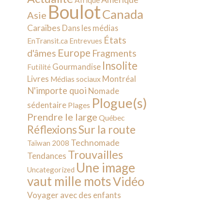
Afrique
Boulot
Canada
Asie
Caraïbes
Dans les médias
États
EnTransit.ca
Entrevues
Europe
d'âmes
Fragments
Insolite
Gourmandise
Futilité
Livres
Montréal
Médias sociaux
N'importe quoi
Nomade
Plogue(s)
sédentaire
Plages
Prendre le large
Québec
Sur la route
Réflexions
Technomade
Taïwan 2008
Trouvailles
Tendances
Une image
Uncategorized
vaut mille mots
Vidéo
Voyager avec des enfants