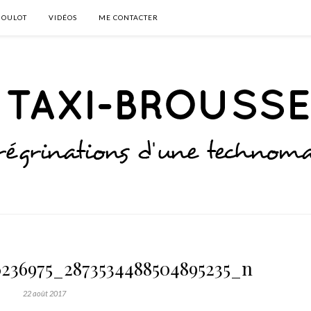
BOULOT
VIDÉOS
ME CONTACTER
6236975_2873534488504895235_n
22 août 2017