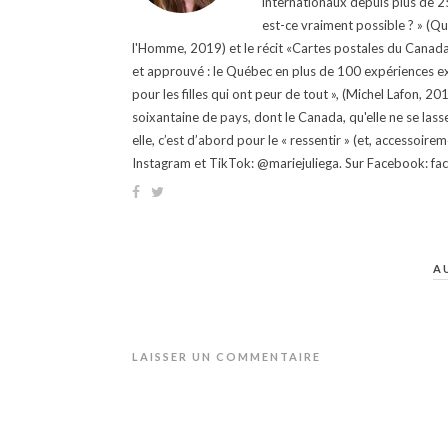
internationaux depuis plus de 25 
est-ce vraiment possible ? » (Q
l'Homme, 2019) et le récit «Cartes postales du Canada »
et approuvé : le Québec en plus de 100 expériences ex
pour les filles qui ont peur de tout », (Michel Lafon, 2
soixantaine de pays, dont le Canada, qu'elle ne se lass
elle, c’est d’abord pour le « ressentir » (et, accessoire
Instagram et TikTok: @mariejuliega. Sur Facebook: 
A
LAISSER UN COMMENTAIRE