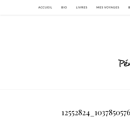
ACCUEIL
BIO
LIVRES
MES VOYAGES
12552824_103785057