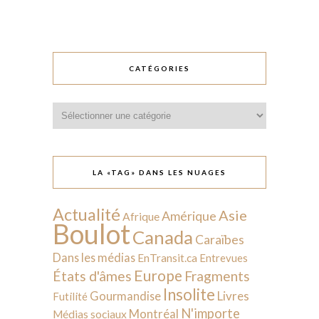
CATÉGORIES
Catégories
LA «TAG» DANS LES NUAGES
Actualité
Asie
Amérique
Afrique
Boulot
Canada
Caraïbes
Dans les médias
EnTransit.ca
Entrevues
Europe
États d'âmes
Fragments
Insolite
Livres
Gourmandise
Futilité
N'importe
Montréal
Médias sociaux