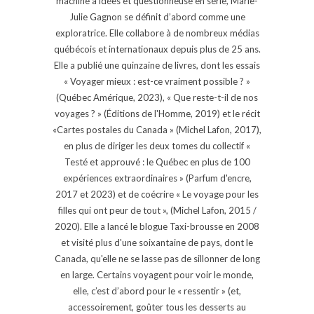
machine à idées et questionneuse en série, Marie-
Julie Gagnon se définit d’abord comme une
exploratrice. Elle collabore à de nombreux médias
québécois et internationaux depuis plus de 25 ans.
Elle a publié une quinzaine de livres, dont les essais
« Voyager mieux : est-ce vraiment possible ? »
(Québec Amérique, 2023), « Que reste-t-il de nos
voyages ? » (Éditions de l'Homme, 2019) et le récit
«Cartes postales du Canada » (Michel Lafon, 2017),
en plus de diriger les deux tomes du collectif «
Testé et approuvé : le Québec en plus de 100
expériences extraordinaires » (Parfum d'encre,
2017 et 2023) et de coécrire « Le voyage pour les
filles qui ont peur de tout », (Michel Lafon, 2015 /
2020). Elle a lancé le blogue Taxi-brousse en 2008
et visité plus d'une soixantaine de pays, dont le
Canada, qu'elle ne se lasse pas de sillonner de long
en large. Certains voyagent pour voir le monde,
elle, c’est d’abord pour le « ressentir » (et,
accessoirement, goûter tous les desserts au