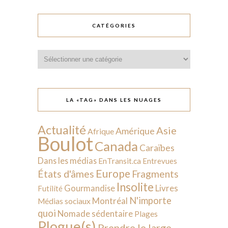
CATÉGORIES
Catégories
LA «TAG» DANS LES NUAGES
Actualité
Asie
Amérique
Afrique
Boulot
Canada
Caraïbes
Dans les médias
EnTransit.ca
Entrevues
Europe
États d'âmes
Fragments
Insolite
Livres
Gourmandise
Futilité
N'importe
Montréal
Médias sociaux
quoi
Nomade sédentaire
Plages
Plogue(s)
Prendre le large