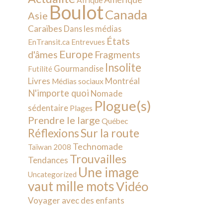
Afrique
Boulot
Canada
Asie
Caraïbes
Dans les médias
États
EnTransit.ca
Entrevues
Europe
d'âmes
Fragments
Insolite
Gourmandise
Futilité
Livres
Montréal
Médias sociaux
N'importe quoi
Nomade
Plogue(s)
sédentaire
Plages
Prendre le large
Québec
Sur la route
Réflexions
Technomade
Taïwan 2008
Trouvailles
Tendances
Une image
Uncategorized
vaut mille mots
Vidéo
Voyager avec des enfants