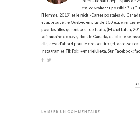
internationaux depuis plus de 25 
est-ce vraiment possible ? » (Q
l'Homme, 2019) et le récit «Cartes postales du Canada »
et approuvé : le Québec en plus de 100 expériences ex
pour les filles qui ont peur de tout », (Michel Lafon, 2
soixantaine de pays, dont le Canada, qu'elle ne se lass
elle, c’est d’abord pour le « ressentir » (et, accessoire
Instagram et TikTok: @mariejuliega. Sur Facebook: 
A
LAISSER UN COMMENTAIRE