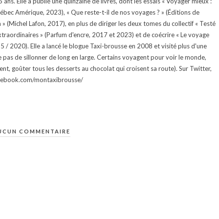
ans. Elle a publié une quinzaine de livres, dont les essais « Voyager mieux :
uébec Amérique, 2023), « Que reste-t-il de nos voyages ? » (Éditions de
 (Michel Lafon, 2017), en plus de diriger les deux tomes du collectif « Testé
traordinaires » (Parfum d'encre, 2017 et 2023) et de coécrire « Le voyage
015 / 2020). Elle a lancé le blogue Taxi-brousse en 2008 et visité plus d'une
e pas de sillonner de long en large. Certains voyagent pour voir le monde,
ment, goûter tous les desserts au chocolat qui croisent sa route). Sur Twitter,
facebook.com/montaxibrousse/
UCUN COMMENTAIRE