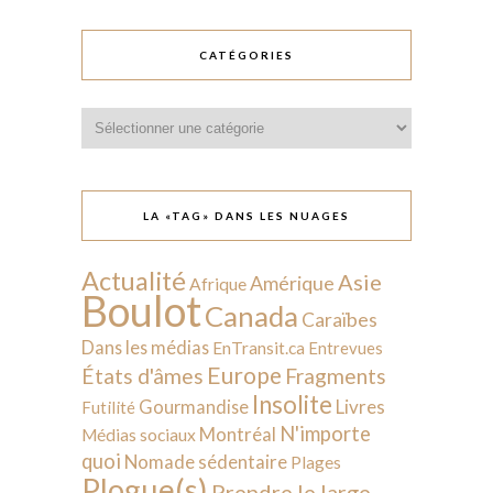
CATÉGORIES
Catégories
LA «TAG» DANS LES NUAGES
Actualité
Asie
Amérique
Afrique
Boulot
Canada
Caraïbes
Dans les médias
EnTransit.ca
Entrevues
Europe
États d'âmes
Fragments
Insolite
Livres
Gourmandise
Futilité
N'importe
Montréal
Médias sociaux
quoi
Nomade sédentaire
Plages
Plogue(s)
Prendre le large