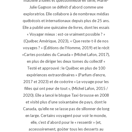
machine à idées et questionneuse en série, Marie-
Julie Gagnon se définit d’abord comme une
exploratrice. Elle collabore à de nombreux médias
québécois et internationaux depuis plus de 25 ans.
Elle a publié une quinzaine de livres, dont les essais
« Voyager mieux : est-ce vraiment possible ? »
(Québec Amérique, 2023), « Que reste-t-il de nos
voyages ? » (Éditions de l'Homme, 2019) et le récit
«Cartes postales du Canada » (Michel Lafon, 2017),
en plus de diriger les deux tomes du collectif «
Testé et approuvé : le Québec en plus de 100
expériences extraordinaires » (Parfum d'encre,
2017 et 2023) et de coécrire « Le voyage pour les
filles qui ont peur de tout », (Michel Lafon, 2015 /
2020). Elle a lancé le blogue Taxi-brousse en 2008
et visité plus d'une soixantaine de pays, dont le
Canada, qu'elle ne se lasse pas de sillonner de long
en large. Certains voyagent pour voir le monde,
elle, c’est d’abord pour le « ressentir » (et,
accessoirement, goûter tous les desserts au