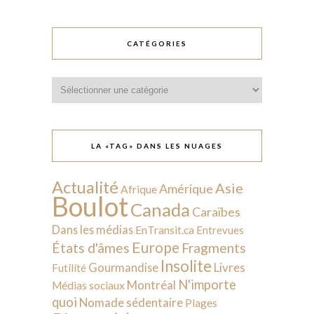
CATÉGORIES
Catégories
LA «TAG» DANS LES NUAGES
Actualité
Asie
Amérique
Afrique
Boulot
Canada
Caraïbes
Dans les médias
EnTransit.ca
Entrevues
Europe
États d'âmes
Fragments
Insolite
Livres
Gourmandise
Futilité
N'importe
Montréal
Médias sociaux
quoi
Nomade sédentaire
Plages