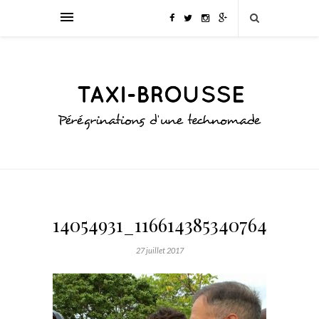
14054931_1166143853407646_904
27 juillet 2017