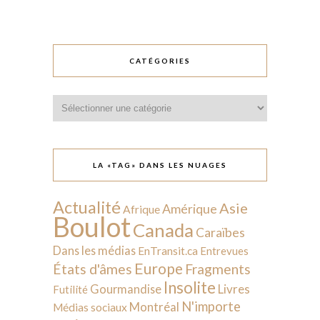
CATÉGORIES
Catégories
LA «TAG» DANS LES NUAGES
Actualité
Asie
Amérique
Afrique
Boulot
Canada
Caraïbes
Dans les médias
EnTransit.ca
Entrevues
Europe
États d'âmes
Fragments
Insolite
Livres
Gourmandise
Futilité
N'importe
Montréal
Médias sociaux