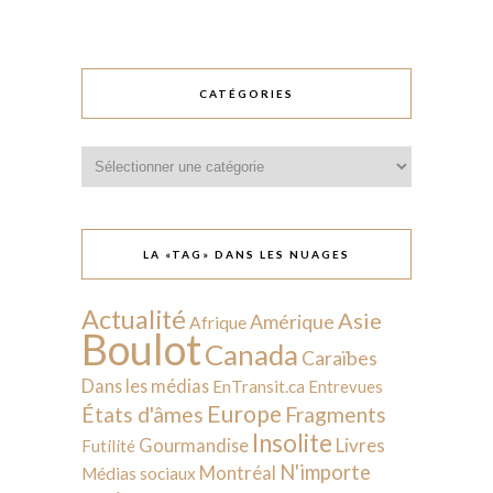
CATÉGORIES
Catégories
LA «TAG» DANS LES NUAGES
Actualité
Asie
Amérique
Afrique
Boulot
Canada
Caraïbes
Dans les médias
EnTransit.ca
Entrevues
Europe
États d'âmes
Fragments
Insolite
Livres
Gourmandise
Futilité
N'importe
Montréal
Médias sociaux