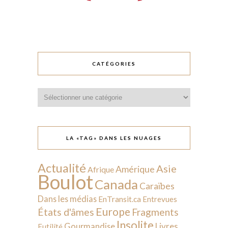
CATÉGORIES
Catégories
LA «TAG» DANS LES NUAGES
Actualité
Asie
Amérique
Afrique
Boulot
Canada
Caraïbes
Dans les médias
EnTransit.ca
Entrevues
Europe
États d'âmes
Fragments
Insolite
Livres
Gourmandise
Futilité