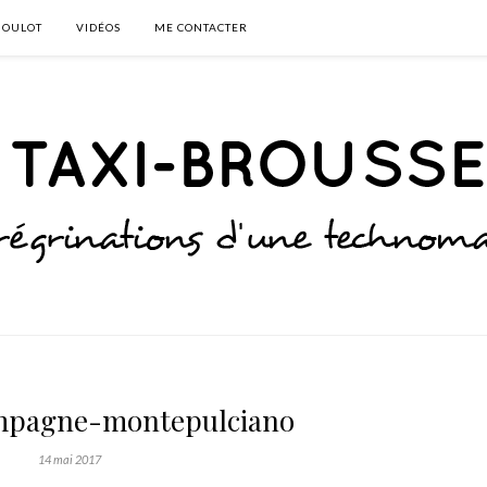
BOULOT
VIDÉOS
ME CONTACTER
mpagne-montepulciano
14 mai 2017