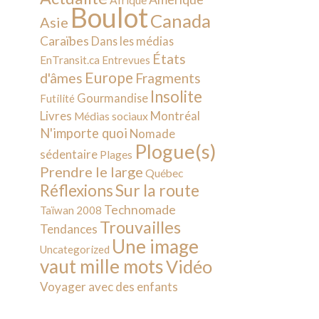
Afrique
Boulot
Canada
Asie
Caraïbes
Dans les médias
États
EnTransit.ca
Entrevues
Europe
d'âmes
Fragments
Insolite
Gourmandise
Futilité
Livres
Montréal
Médias sociaux
N'importe quoi
Nomade
Plogue(s)
sédentaire
Plages
Prendre le large
Québec
Sur la route
Réflexions
Technomade
Taïwan 2008
Trouvailles
Tendances
Une image
Uncategorized
vaut mille mots
Vidéo
Voyager avec des enfants