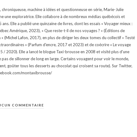
te, chroniqueuse, machine à idées et questionneuse en série, Marie-Julie
e une exploratrice. Elle collabore à de nombreux médias québécois et
ans. Elle a publié une quinzaine de livres, dont les essais « Voyager mieux :
uébec Amérique, 2023), « Que reste-t-il de nos voyages ? » (Éditions de
 (Michel Lafon, 2017), en plus de diriger les deux tomes du collectif « Testé
traordinaires » (Parfum d'encre, 2017 et 2023) et de coécrire « Le voyage
015 / 2020). Elle a lancé le blogue Taxi-brousse en 2008 et visité plus d'une
e pas de sillonner de long en large. Certains voyagent pour voir le monde,
ment, goûter tous les desserts au chocolat qui croisent sa route). Sur Twitter,
facebook.com/montaxibrousse/
UCUN COMMENTAIRE