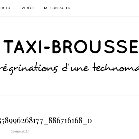
BOULOT
VIDÉOS
ME CONTACTER
558996268177_886716168_o
16 mai 2017