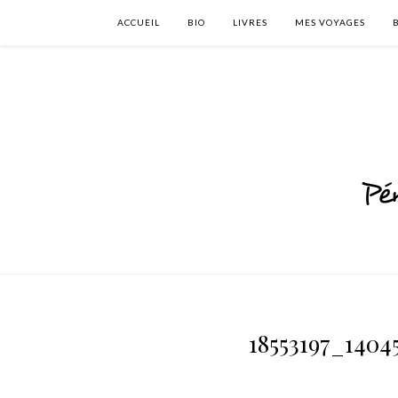
ACCUEIL
BIO
LIVRES
MES VOYAGES
18553197_1404