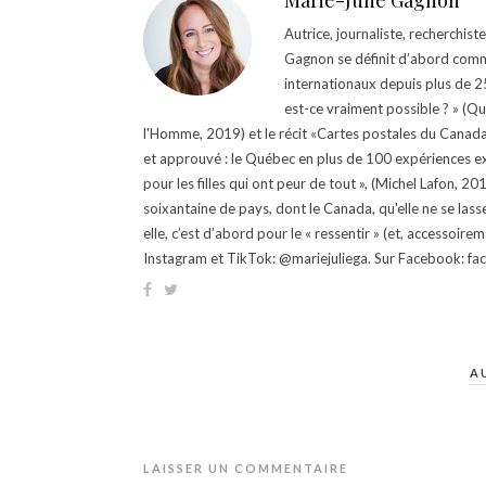
Marie-Julie Gagnon
Autrice, journaliste, recherchis
Gagnon se définit d’abord comm
internationaux depuis plus de 25 
est-ce vraiment possible ? » (Q
l'Homme, 2019) et le récit «Cartes postales du Canada »
et approuvé : le Québec en plus de 100 expériences ex
pour les filles qui ont peur de tout », (Michel Lafon, 2
soixantaine de pays, dont le Canada, qu'elle ne se lass
elle, c’est d’abord pour le « ressentir » (et, accessoire
Instagram et TikTok: @mariejuliega. Sur Facebook: 
A
LAISSER UN COMMENTAIRE