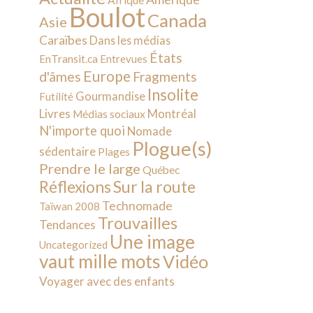
Afrique
Boulot
Canada
Asie
Caraïbes
Dans les médias
États
EnTransit.ca
Entrevues
Europe
d'âmes
Fragments
Insolite
Gourmandise
Futilité
Livres
Montréal
Médias sociaux
N'importe quoi
Nomade
Plogue(s)
sédentaire
Plages
Prendre le large
Québec
Sur la route
Réflexions
Technomade
Taïwan 2008
Trouvailles
Tendances
Une image
Uncategorized
vaut mille mots
Vidéo
Voyager avec des enfants