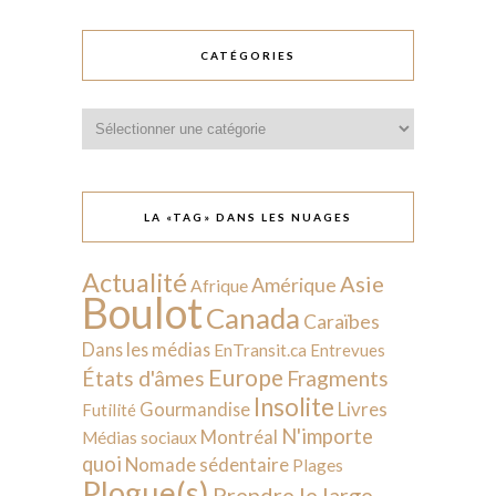
CATÉGORIES
Catégories
LA «TAG» DANS LES NUAGES
Actualité
Asie
Amérique
Afrique
Boulot
Canada
Caraïbes
Dans les médias
EnTransit.ca
Entrevues
Europe
États d'âmes
Fragments
Insolite
Livres
Gourmandise
Futilité
N'importe
Montréal
Médias sociaux
quoi
Nomade sédentaire
Plages
Plogue(s)
Prendre le large