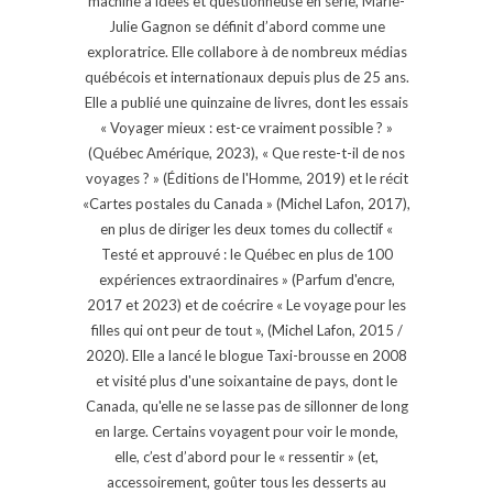
machine à idées et questionneuse en série, Marie-
Julie Gagnon se définit d’abord comme une
exploratrice. Elle collabore à de nombreux médias
québécois et internationaux depuis plus de 25 ans.
Elle a publié une quinzaine de livres, dont les essais
« Voyager mieux : est-ce vraiment possible ? »
(Québec Amérique, 2023), « Que reste-t-il de nos
voyages ? » (Éditions de l'Homme, 2019) et le récit
«Cartes postales du Canada » (Michel Lafon, 2017),
en plus de diriger les deux tomes du collectif «
Testé et approuvé : le Québec en plus de 100
expériences extraordinaires » (Parfum d'encre,
2017 et 2023) et de coécrire « Le voyage pour les
filles qui ont peur de tout », (Michel Lafon, 2015 /
2020). Elle a lancé le blogue Taxi-brousse en 2008
et visité plus d'une soixantaine de pays, dont le
Canada, qu'elle ne se lasse pas de sillonner de long
en large. Certains voyagent pour voir le monde,
elle, c’est d’abord pour le « ressentir » (et,
accessoirement, goûter tous les desserts au