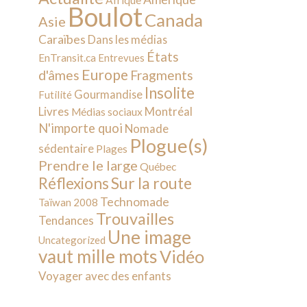
Afrique
Boulot
Canada
Asie
Caraïbes
Dans les médias
États
EnTransit.ca
Entrevues
Europe
d'âmes
Fragments
Insolite
Gourmandise
Futilité
Livres
Montréal
Médias sociaux
N'importe quoi
Nomade
Plogue(s)
sédentaire
Plages
Prendre le large
Québec
Sur la route
Réflexions
Technomade
Taïwan 2008
Trouvailles
Tendances
Une image
Uncategorized
vaut mille mots
Vidéo
Voyager avec des enfants