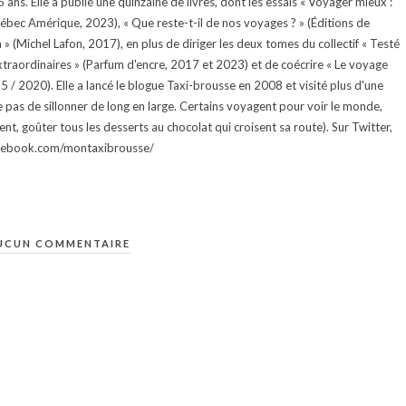
ans. Elle a publié une quinzaine de livres, dont les essais « Voyager mieux :
uébec Amérique, 2023), « Que reste-t-il de nos voyages ? » (Éditions de
 (Michel Lafon, 2017), en plus de diriger les deux tomes du collectif « Testé
traordinaires » (Parfum d'encre, 2017 et 2023) et de coécrire « Le voyage
015 / 2020). Elle a lancé le blogue Taxi-brousse en 2008 et visité plus d'une
e pas de sillonner de long en large. Certains voyagent pour voir le monde,
ment, goûter tous les desserts au chocolat qui croisent sa route). Sur Twitter,
facebook.com/montaxibrousse/
UCUN COMMENTAIRE