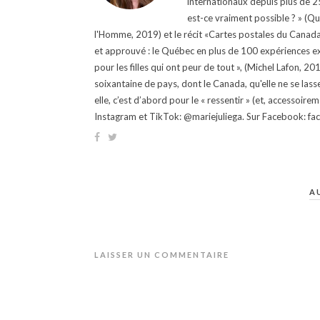
internationaux depuis plus de 25 
est-ce vraiment possible ? » (Q
l'Homme, 2019) et le récit «Cartes postales du Canada »
et approuvé : le Québec en plus de 100 expériences ex
pour les filles qui ont peur de tout », (Michel Lafon, 2
soixantaine de pays, dont le Canada, qu'elle ne se lass
elle, c’est d’abord pour le « ressentir » (et, accessoire
Instagram et TikTok: @mariejuliega. Sur Facebook: 
A
LAISSER UN COMMENTAIRE