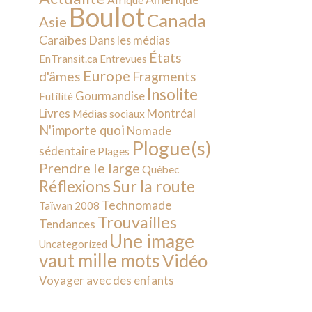
Afrique
Boulot
Canada
Asie
Caraïbes
Dans les médias
États
EnTransit.ca
Entrevues
Europe
d'âmes
Fragments
Insolite
Gourmandise
Futilité
Livres
Montréal
Médias sociaux
N'importe quoi
Nomade
Plogue(s)
sédentaire
Plages
Prendre le large
Québec
Sur la route
Réflexions
Technomade
Taïwan 2008
Trouvailles
Tendances
Une image
Uncategorized
vaut mille mots
Vidéo
Voyager avec des enfants