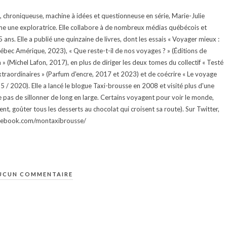
te, chroniqueuse, machine à idées et questionneuse en série, Marie-Julie
e une exploratrice. Elle collabore à de nombreux médias québécois et
ans. Elle a publié une quinzaine de livres, dont les essais « Voyager mieux :
uébec Amérique, 2023), « Que reste-t-il de nos voyages ? » (Éditions de
 (Michel Lafon, 2017), en plus de diriger les deux tomes du collectif « Testé
traordinaires » (Parfum d'encre, 2017 et 2023) et de coécrire « Le voyage
015 / 2020). Elle a lancé le blogue Taxi-brousse en 2008 et visité plus d'une
e pas de sillonner de long en large. Certains voyagent pour voir le monde,
ment, goûter tous les desserts au chocolat qui croisent sa route). Sur Twitter,
facebook.com/montaxibrousse/
UCUN COMMENTAIRE