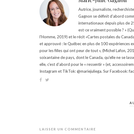
Marie-Julie Gagnon
Autrice, journaliste, recherchis
Gagnon se définit d’abord comm
internationaux depuis plus de 25 
est-ce vraiment possible ? » (Q
l'Homme, 2019) et le récit «Cartes postales du Canada »
et approuvé : le Québec en plus de 100 expériences ex
pour les filles qui ont peur de tout », (Michel Lafon, 2
soixantaine de pays, dont le Canada, qu'elle ne se lass
elle, c’est d’abord pour le « ressentir » (et, accessoire
Instagram et TikTok: @mariejuliega. Sur Facebook: 
A
LAISSER UN COMMENTAIRE