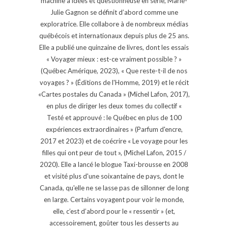
machine à idées et questionneuse en série, Marie-
Julie Gagnon se définit d’abord comme une
exploratrice. Elle collabore à de nombreux médias
québécois et internationaux depuis plus de 25 ans.
Elle a publié une quinzaine de livres, dont les essais
« Voyager mieux : est-ce vraiment possible ? »
(Québec Amérique, 2023), « Que reste-t-il de nos
voyages ? » (Éditions de l'Homme, 2019) et le récit
«Cartes postales du Canada » (Michel Lafon, 2017),
en plus de diriger les deux tomes du collectif «
Testé et approuvé : le Québec en plus de 100
expériences extraordinaires » (Parfum d'encre,
2017 et 2023) et de coécrire « Le voyage pour les
filles qui ont peur de tout », (Michel Lafon, 2015 /
2020). Elle a lancé le blogue Taxi-brousse en 2008
et visité plus d'une soixantaine de pays, dont le
Canada, qu'elle ne se lasse pas de sillonner de long
en large. Certains voyagent pour voir le monde,
elle, c’est d’abord pour le « ressentir » (et,
accessoirement, goûter tous les desserts au