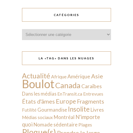
CATÉGORIES
Catégories
LA «TAG» DANS LES NUAGES
Actualité
Asie
Amérique
Afrique
Boulot
Canada
Caraïbes
Dans les médias
EnTransit.ca
Entrevues
Europe
États d'âmes
Fragments
Insolite
Livres
Gourmandise
Futilité
N'importe
Montréal
Médias sociaux
quoi
Nomade sédentaire
Plages
Plogue(s)
Prendre le large